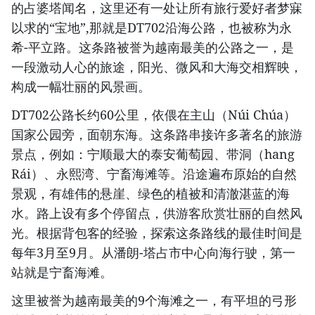
的占婆塔闻名，这里还有一处让所有旅行爱好者梦寐
以求的“宝地”,那就是DT702沿海公路，也被称为永
希-平立路。这条路被誉为越南最美的公路之一，是
一段激动人心的旅途，阳光、微风和大海交相辉映，
构成一幅壮丽的风景画。
DT702公路长约60公里，依偎在主山（Núi Chúa）
国家公园旁，面朝东海。这条路串接许多著名的旅游
景点，例如：宁顺最大的泰安葡萄园、带洞（hang
Rái）、永熙湾、宁畜海滩等。沿途遍布原始的自然
景观，有雄伟的悬崖、绿色的植被和清澈湛蓝的海
水。路上设有多个停留点，供游客欣赏壮丽的自然风
光。根据背包客的经验，探索这条路线的最佳时间是
每年3月至9月。从潘朗-塔占市中心向海行驶，第一
站就是宁畜海滩。
这里被誉为越南最美的9个海滩之一，有平坦的弓形