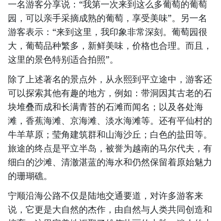
一名游客分享说：“我第一次来到这么多葡萄的葡萄
园，可以亲手采摘成熟的葡萄，享受美味”。另一名
游客表示：“来到这里，我印象非常深刻。葡萄园很
大，葡萄品种繁多，新鲜美味，价格也合理。而且，
这里的景色特别适合拍照”。
除了上述著名的景点外，从永熙到平立途中，游客还
可以探索其他有趣的地方，例如：带洞因其古老的石
块堆叠而成和长满青苔的石滩而闻名；以及各处海
滩，香蕉海滩、京海滩、淡水海滩等。还有平仙村的
牛羊草原；莹角建筑群和山海沙丘；白色的盐田等。
旅途的终点是平立半岛，被誉为越南的马尔代夫，有
细白的沙滩、清澈湛蓝的海水和仍然保留着原始魅力
的珊瑚礁。
宁顺沿海公路不仅是陆地交通要道，对许多游客来
说，它更是大自然的杰作，由自然与人类共同创造和