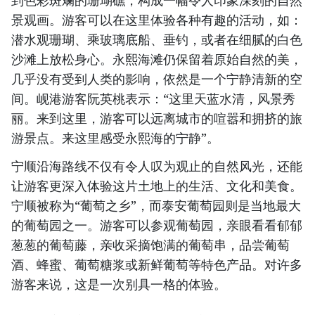
到色彩斑斓的珊瑚礁，构成一幅令人印象深刻的自然
景观画。游客可以在这里体验各种有趣的活动，如：
潜水观珊瑚、乘玻璃底船、垂钓，或者在细腻的白色
沙滩上放松身心。永熙海滩仍保留着原始自然的美，
几乎没有受到人类的影响，依然是一个宁静清新的空
间。岘港游客阮英桃表示：“这里天蓝水清，风景秀
丽。来到这里，游客可以远离城市的喧嚣和拥挤的旅
游景点。来这里感受永熙海的宁静”。
宁顺沿海路线不仅有令人叹为观止的自然风光，还能
让游客更深入体验这片土地上的生活、文化和美食。
宁顺被称为“葡萄之乡”，而泰安葡萄园则是当地最大
的葡萄园之一。游客可以参观葡萄园，亲眼看看郁郁
葱葱的葡萄藤，亲收采摘饱满的葡萄串，品尝葡萄
酒、蜂蜜、葡萄糖浆或新鲜葡萄等特色产品。对许多
游客来说，这是一次别具一格的体验。