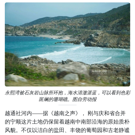
永熙湾被石灰岩山脉所环抱，海水清澈湛蓝，可以看到色彩
斑斓的珊瑚礁。图自劳动报
越通社河内——据《越南之声》， 刚与庆和省合并
的宁顺这片土地仍保留着越南中南部沿海的原始质朴
风貌。不仅以洁白的盐田、丰饶的葡萄园和古老静谧