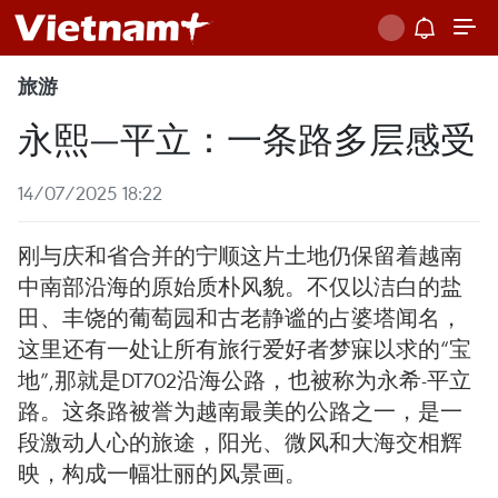
旅游
永熙—平立：一条路​多层感受
14/07/2025 18:22
刚与庆和省合并的宁顺这片土地仍保留着越南
中南部沿海的原始质朴风貌。不仅以洁白的盐
田、丰饶的葡萄园和古老静谧的占婆塔闻名，
这里还有一处让所有旅行爱好者梦寐以求的“宝
地”,那就是DT702沿海公路，也被称为永希-平立
路。这条路被誉为越南最美的公路之一，是一
段激动人心的旅途，阳光、微风和大海交相辉
映，构成一幅壮丽的风景画。