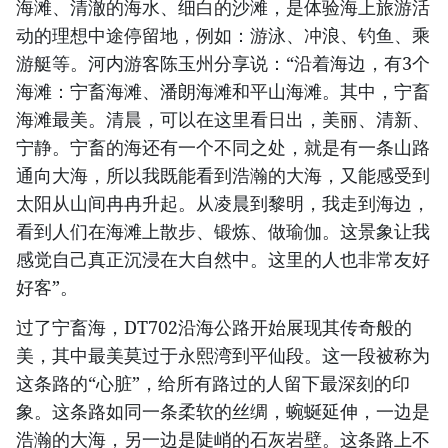
海滩、清澈的海水、细白的沙滩，是体验海上旅游活
动的理想中途停留地，例如：游泳、冲浪、钓鱼、乘
游艇等。河内游客陈玉州分享说：“沿着海边，有3个
海滩：宁畜海滩、潘朗海滩和平山海滩。其中，宁畜
海滩最美。清晨，可以在这里看日出，美丽、清新、
宁静。宁畜的海还有一个不同之处，就是有一条山路
通向大海，所以我既能看到浩瀚的大海，又能感受到
太阳从山间冉冉升起。从凌晨到黎明，我走到海边，
看到人们在海滩上散步、锻炼、做瑜伽。这景象让我
感觉自己真正沉浸在大自然中。这里的人也非常友好
好客”。
过了宁畜海，DT702沿海公路开始展现其传奇般的
美，其中最美莫过于永熙湾到平仙段。这一段被称为
这条路的“心脏”，给所有路过的人留下最深刻的印
象。这条路如同一条柔软的丝绸，蜿蜒延伸，一边是
浩瀚的大海，另一边是陡峭的石灰岩壁。这条路上不