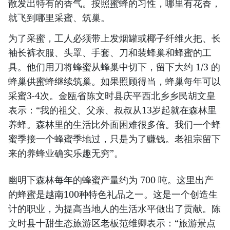
散发出特有的香气。按照蜜蜂的习性，哪里有花香，
就飞到哪里采蜜、筑巢。
为了采蜜，工人必须带上发烟罐或椰子纤维火把、长
袖长裤衣服、头罩、手套、刀和装蜂巢和蜂蜜的工
具。他们用刀将蜂蜜从蜂巢中切下，留下大约 1/3 的
蜂巢供蜜蜂继续筑巢。如果照顾得当，蜂巢每年可以
采蜜3-4次。金瓯省陈文时县庆平西北乡乡民胡文皇
表示：“我的祖父、父亲、叔叔从13岁起就在森林里
养蜂。森林里的生活比外面困难很多倍。我们一个蜂
蜜季接一个蜂蜜季地过，只是为了赚钱。老祖宗留下
来的养蜂业确实乐趣无穷”。
幽明下森林每年的蜂蜜产量约为 700 吨。这里出产
的蜂蜜是越南100种特色礼品之一。这是一个创造生
计的职业，为提高当地人的生活水平做出了贡献。陈
文时县十甜生态旅游区老板范维卿表示：“旅游景点