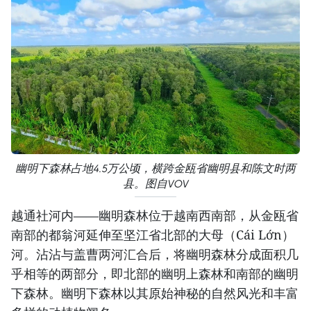
幽明下森林占地4.5万公顷，横跨金瓯省幽明县和陈文时两
县。图自VOV
越通社河内——幽明森林位于越南西南部，从金瓯省
南部的都翁河延伸至坚江省北部的大母（Cái Lớn）
河。沾沾与盖曹两河汇合后，将幽明森林分成面积几
乎相等的两部分，即北部的幽明上森林和南部的幽明
下森林。幽明下森林以其原始神秘的自然风光和丰富