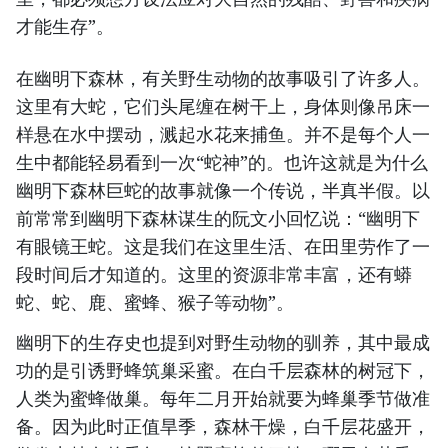
才能生存”。
在幽明下森林，有关野生动物的故事吸引了许多人。
这里有大蛇，它们头尾缠在树干上，身体则像吊床一
样悬在水中摆动，溅起水花来捕鱼。并不是每个人一
生中都能轻易看到一次“蛇神”的。也许这就是为什么
幽明下森林巨蛇的故事就像一个传说，半真半假。以
前常常到幽明下森林谋生的阮文小回忆说：“幽明下
有眼镜王蛇。这是我们在这里生活、在田里劳作了一
段时间后才知道的。这里的资源非常丰富，还有蟒
蛇、蛇、鹿、蜜蜂、猴子等动物”。
幽明下的生存史也提到对野生动物的驯养，其中最成
功的是引诱野蜂筑巢采蜜。在白千层森林的树冠下，
人类为蜜蜂做巢。每年二月开始就要为蜂巢季节做准
备。因为此时正值旱季，森林干燥，白千层花盛开，