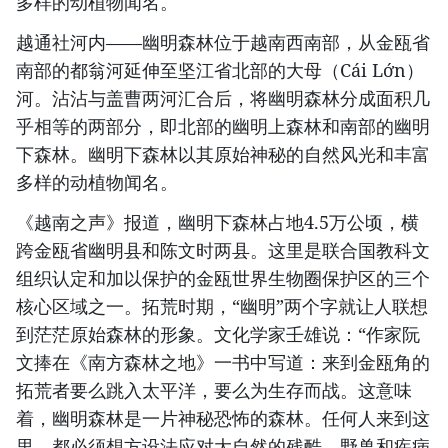
多样的动植物闻名。
越通社河内——幽明森林位于越南西南部，从金瓯省
南部的都翁河延伸至坚江省北部的大母（Cái Lớn）
河。沾沾与盖曹两河汇合后，将幽明森林分成面积几
乎相等的两部分，即北部的幽明上森林和南部的幽明
下森林。幽明下森林以其原始神秘的自然风光和丰富
多样的动植物闻名。
《越南之声》报道，幽明下森林占地4.5万公顷，横
跨金瓯省幽明县和陈文时两县。这里是联合国教科文
组织认定和加以保护的金瓯世界生物圈保护区的三个
核心区域之一。拓荒时期，“幽明”两个字就让人联想
到茫茫原始森林的形象。文化学家壬雄说：“作家阮
文捧在《南方森林之地》一书中写道：来到金瓯角的
拓荒者要么跳入太平洋，要么为生存而战。这意味
着，幽明森林是一片神秘恐怖的森林。任何人来到这
里，都必须想方设法应对大自然的残酷、野兽和疾病