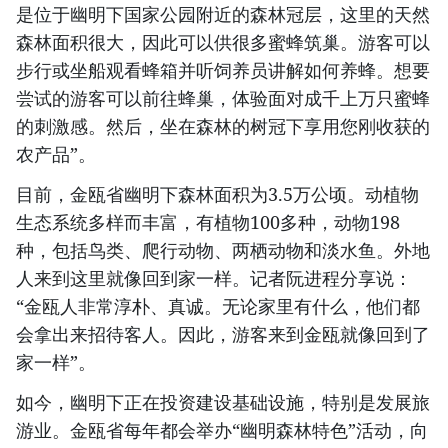
是位于幽明下国家公园附近的森林冠层，这里的天然
森林面积很大，因此可以供很多蜜蜂筑巢。游客可以
步行或坐船观看蜂箱并听饲养员讲解如何养蜂。想要
尝试的游客可以前往蜂巢，体验面对成千上万只蜜蜂
的刺激感。然后，坐在森林的树冠下享用您刚收获的
农产品”。
目前，金瓯省幽明下森林面积为3.5万公顷。动植物
生态系统多样而丰富，有植物100多种，动物198
种，包括鸟类、爬行动物、两栖动物和淡水鱼。外地
人来到这里就像回到家一样。记者阮进程分享说：
“金瓯人非常淳朴、真诚。无论家里有什么，他们都
会拿出来招待客人。因此，游客来到金瓯就像回到了
家一样”。
如今，幽明下正在投资建设基础设施，特别是发展旅
游业。金瓯省每年都会举办“幽明森林特色”活动，向