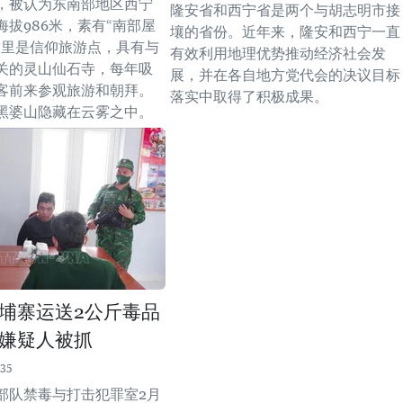
，被认为东南部地区西宁
隆安省和西宁省是两个与胡志明市接
海拔986米，素有“南部屋
壤的省份。近年来，隆安和西宁一直
这里是信仰旅游点，具有与
有效利用地理优势推动经济社会发
关的灵山仙石寺，每年吸
展，并在各自地方党代会的决议目标
客前来参观旅游和朝拜。
落实中取得了积极成果。
黑婆山隐藏在云雾之中。
埔寨运送2公斤毒品
嫌疑人被抓
:35
部队禁毒与打击犯罪室2月