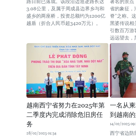
路日前已落成。该段沿边巡逻路长达
著名的景点
3.08公里，及属于周成县边界乡与和
省的象征，
盛乡的两座桥，投资总额约为1200亿
脊”之称。
越盾（折合人民币超3420万元）。
黑婆传说相
引数百万游
远远望去，
越南西宁省努力在2025年第
一名从柬
二季度内完成消除危旧房任
到越南的
务
14/02/2025 09
西宁省边防
28/02/2025 01:54