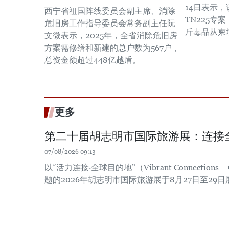
14日表示
西宁省祖国阵线委员会副主席、消除
TN225专
危旧房工作指导委员会常务副主任阮
斤毒品从柬
文微表示，2025年，全省消除危旧房
方案需修缮和新建的总户数为567户，
总资金额超过448亿越盾。
更多
第二十届胡志明市国际旅游展：连接
07/08/2026 09:13
以“活力连接·全球目的地”（Vibrant Connections – Gl
题的2026年胡志明市国际旅游展于8月27日至29