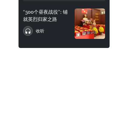
“500个昼夜战役”: 铺
就英烈归家之路
收听