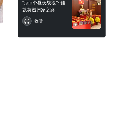
“500个昼夜战役”: 铺
就英烈归家之路
收听