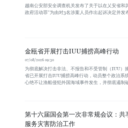
越南公安部安全调查机关发布了关于以在乂安省和
政府活动罪”为由对3名涉案人员作出起诉决定并发
金瓯省开展打击IUU捕捞高峰行动
07/08/2026 09:30
为彻底解决打击非法、不报告和不受管制（IUU）
省已开展打击IUU捕捞高峰行动，动员整个政治系
心绝不让渔船侵犯外国海域事件发生，并彻底遏制
第十六届国会第一次非常规会议：共
服务灾害防治工作