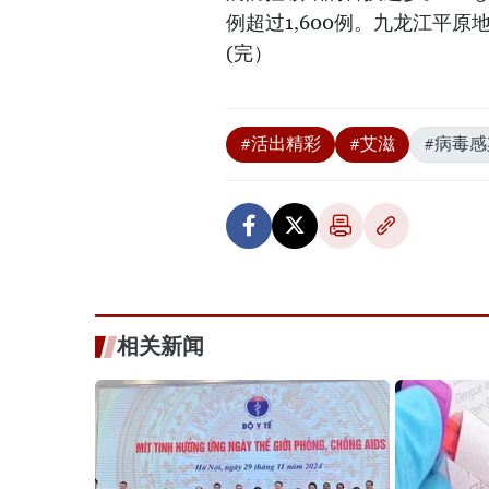
例超过1,600例。九龙江平
(完）
#活出精彩
#艾滋
#病毒感
相关新闻