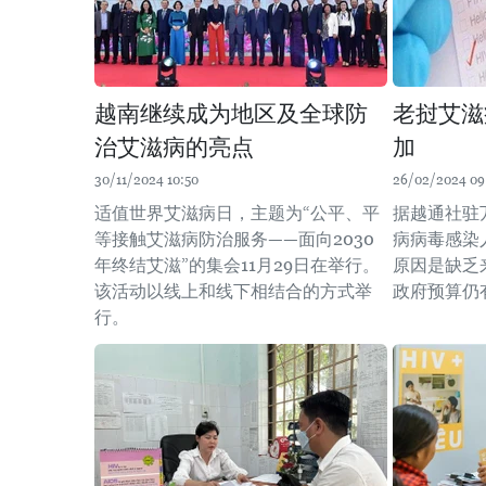
越南继续成为地区及全球防
老挝艾滋
治艾滋病的亮点
加
30/11/2024 10:50
26/02/2024 09
适值世界艾滋病日，主题为“公平、平
据越通社驻
等接触艾滋病防治服务——面向2030
病病毒感染
年终结艾滋”的集会11月29日在举行。
原因是缺乏
该活动以线上和线下相结合的方式举
政府预算仍
行。