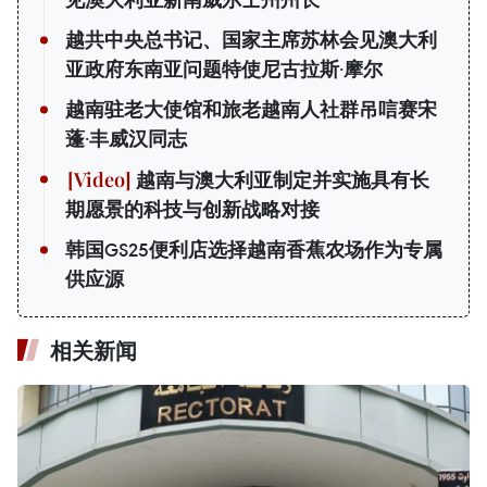
见澳大利亚新南威尔士州州长
越共中央总书记、国家主席苏林会见澳大利
亚政府东南亚问题特使尼古拉斯·摩尔
越南驻老大使馆和旅老越南人社群吊唁赛宋
蓬·丰威汉同志
越南与澳大利亚制定并实施具有长
期愿景的科技与创新战略对接
韩国GS25便利店选择越南香蕉农场作为专属
供应源
相关新闻