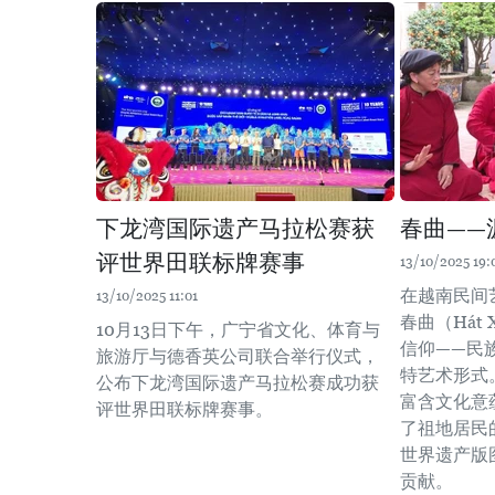
下龙湾国际遗产马拉松赛获
春曲——
评世界田联标牌赛事
13/10/2025 19:
在越南民间
13/10/2025 11:01
春曲（Hát
10月13日下午，广宁省文化、体育与
信仰——民
旅游厅与德香英公司联合举行仪式，
特艺术形式
公布下龙湾国际遗产马拉松赛成功获
富含文化意
评世界田联标牌赛事。
了祖地居民
世界遗产版
贡献。