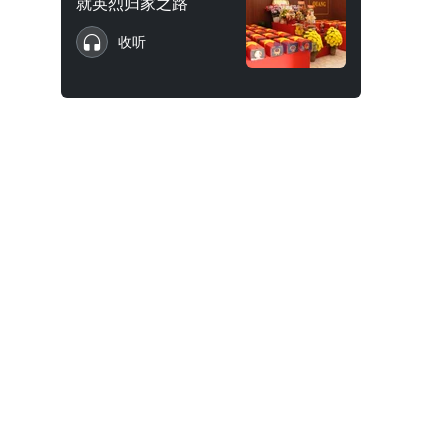
就英烈归家之路
收听