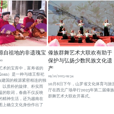
源自祖地的非遗瑰宝
傣族群舞艺术大联欢有助于
保护与弘扬少数民族文化遗
00
产
艺术的宝库中，富寿省的
 Xoan）是一种与雄王祭祀
09/10/2025 09:34
族建国的根源紧密相连的独
10月8日下午，山罗省文化体育与旅
。以质朴的旋律、朴实而
厅在西北广场举行2025年第二届傣
蕴的歌词，春曲不仅反映
群舞艺术大联欢开幕式。
的精神生活，还为越南在
图上确立文化身份作出了