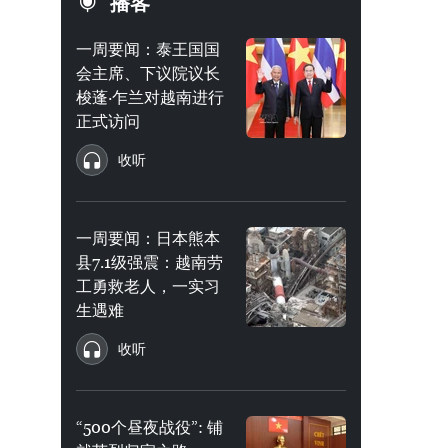
播客
一周要闻：泰王国国
会主席、下议院议长
梭蓬·乍兰对越南进行
正式访问
收听
一周要闻：日本熊本
县7.1级强震：越南劳
工勇救老人，一实习
生遇难
收听
“500个昼夜战役”: 铺