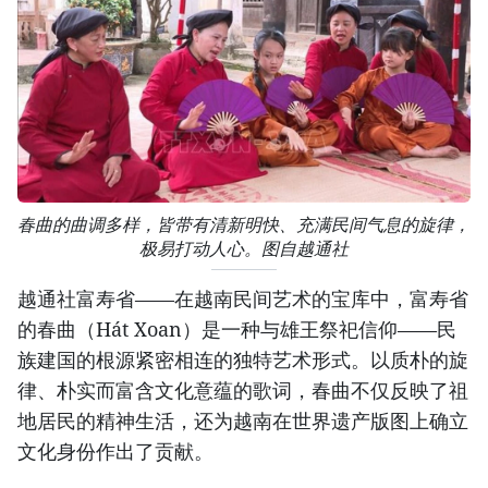
春曲的曲调多样，皆带有清新明快、充满民间气息的旋律，
极易打动人心。图自越通社
越通社富寿省——在越南民间艺术的宝库中，富寿省
的春曲（Hát Xoan）是一种与雄王祭祀信仰——民
族建国的根源紧密相连的独特艺术形式。以质朴的旋
律、朴实而富含文化意蕴的歌词，春曲不仅反映了祖
地居民的精神生活，还为越南在世界遗产版图上确立
文化身份作出了贡献。