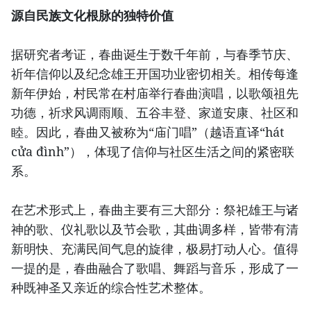
源自民族文化根脉的独特价值
据研究者考证，春曲诞生于数千年前，与春季节庆、
祈年信仰以及纪念雄王开国功业密切相关。相传每逢
新年伊始，村民常在村庙举行春曲演唱，以歌颂祖先
功德，祈求风调雨顺、五谷丰登、家道安康、社区和
睦。因此，春曲又被称为“庙门唱”（越语直译“hát
cửa đình”），体现了信仰与社区生活之间的紧密联
系。
在艺术形式上，春曲主要有三大部分：祭祀雄王与诸
神的歌、仪礼歌以及节会歌，其曲调多样，皆带有清
新明快、充满民间气息的旋律，极易打动人心。值得
一提的是，春曲融合了歌唱、舞蹈与音乐，形成了一
种既神圣又亲近的综合性艺术整体。