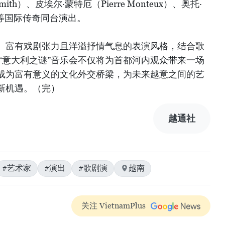
mith）、皮埃尔·蒙特厄（Pierre Monteux）、奥托·
er）等国际传奇同台演出。
、富有戏剧张力且洋溢抒情气息的表演风格，结合歌
“意大利之谜”音乐会不仅将为首都河内观众带来一场
成为富有意义的文化外交桥梁，为未来越意之间的艺
新机遇。（完）
越通社
#艺术家
#演出
#歌剧演
越南
关注 VietnamPlus