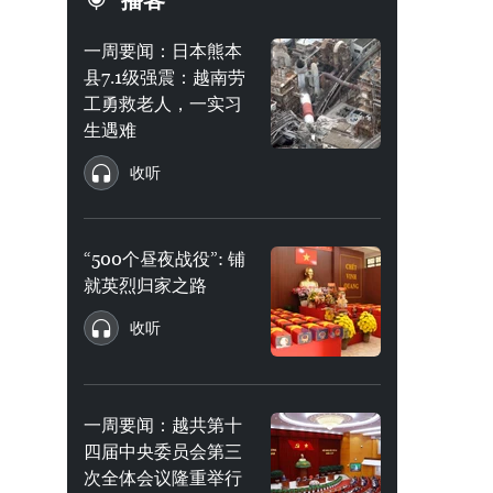
播客
一周要闻：日本熊本
县7.1级强震：越南劳
工勇救老人，一实习
生遇难
收听
“500个昼夜战役”: 铺
就英烈归家之路
收听
一周要闻：越共第十
四届中央委员会第三
次全体会议隆重举行