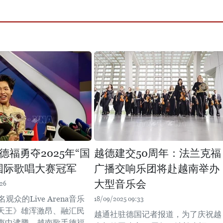
德福勇夺2025年“国
越德建交50周年：法兰克福
国际歌唱大赛冠军
广播交响乐团将赴越南举办
大型音乐会
:26
名观众的Live Arena音乐
18/09/2025 09:33
天王》雄浑激昂、融汇民
越通社驻德国记者报道，为了庆祝越
声中沸腾。越南歌手德福