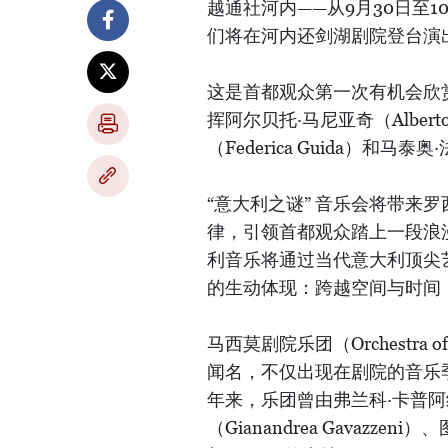
越通社河内——从9月30日至
们将在河内还剑湖剧院登台演
这是首都观众第一次有机会欣
挥阿尔贝托·马尼亚奇（Alber
（Federica Guida）和马泰
“意大利之谜” 音乐会将带来
律，引领首都观众踏上一段浪
利音乐将通过当代意大利顶尖
的生动体现：跨越空间与时间
马西莫剧院乐团（Orchestra o
闻名，不仅出现在剧院的音乐
年来，乐团曾由弗兰科·卡普阿纳（
（Gianandrea Gavazzen