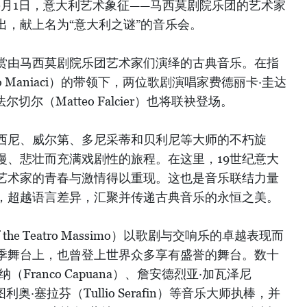
10月1日，意大利艺术象征——马西莫剧院乐团的艺术家
出，献上名为“意大利之谜”的音乐会。
赏由马西莫剧院乐团艺术家们演绎的古典音乐。在指
to Maniaci）的带领下，两位歌剧演唱家费德丽卡·圭达
奥·法尔切尔（Matteo Falcier）也将联袂登场。
罗西尼、威尔第、多尼采蒂和贝利尼等大师的不朽旋
漫、悲壮而充满戏剧性的旅程。在这里，19世纪意大
艺术家的青春与激情得以重现。这也是音乐联结力量
，超越语言差异，汇聚并传递古典音乐的永恒之美。
f the Teatro Massimo）以歌剧与交响乐的卓越表现而
季舞台上，也曾登上世界众多享有盛誉的舞台。数十
Franco Capuana）、詹安德烈亚·加瓦泽尼
i）、图利奥·塞拉芬（Tullio Serafin）等音乐大师执棒，并