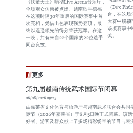
《扶董天王》响彻Live Arena音乐厅，
（Đức P
全场观众仿佛被点燃。越南歌手德福
台，在这场
在这项时隔30年重启的国际赛事中首
大赛中脱颖
次亮相，凭借出色表现强势登顶，最
该项赛事中
终以遥遥领先的得分荣获冠军。在这
奖。
一晚，共有来自22个国家的22位选手
同台竞技。
更多
第九届越南传统武术国际节闭幕
06/08/2026 09:25
由嘉莱省文化体育与旅游厅与越南武术联合会共同
际节（2026年嘉莱省）于8月5日晚正式闭幕。该
好者、游客及群众献上了多场精彩纷呈的节目与表