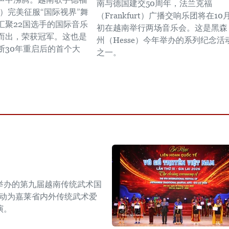
南与德国建交50周年，法兰克福
húc）完美征服“国际视界”舞
（Frankfurt）广播交响乐团将在10
汇聚22国选手的国际音乐
初在越南举行两场音乐会。这是黑森
而出，荣获冠军。这也是
州（Hesse）今年举办的系列纪念活
断30年重启后的首个大
之一。
举办的第九届越南传统武术国
活动为嘉莱省内外传统武术爱
演。