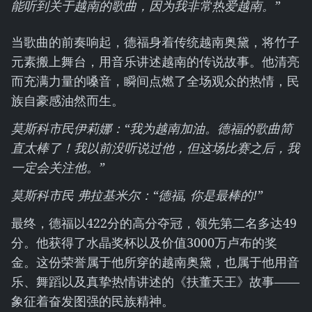
能听到关于越南的歌曲，因为我非常热爱越南。”
当歌曲的前奏响起，德福身着传统越南奥黛，将竹子
元素搬上舞台，用音乐讲述越南的传说故事。他清亮
而充满力量的嗓音，瞬间点燃了全场观众的热情，民
族自豪感油然而生。
莫斯科市民伊莉娜：“我为越南加油。德福的歌曲简
直太棒了！我以前没听说过他，但这场比赛之后，我
一定会关注他。”
莫斯科市民 弗拉基米尔：“德福, 你是最棒的!”
最终，德福以422分的高分夺冠，领先第二名多达49
分。他获得了水晶奖杯以及价值3000万卢布的奖
金。这份荣誉属于他所穿的越南奥黛，也属于他用音
乐、舞蹈以及真挚热情讲述的《扶董天王》故事——
象征着奋发图强的民族精神。