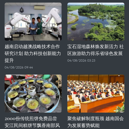
越南启动越澳战略技术合作
宝石湿地森林焕发新活力 社
研究计划 助力科技创新能力
区旅游助力得乐省绿色发展
提升
04/08/2026 03:23
04/08/2026 09:44
2000份传统煎饼免费品尝
聚焦破解制度瓶颈 越南国会
安江民间糕饼节飘香南部风
为发展蓄势赋能