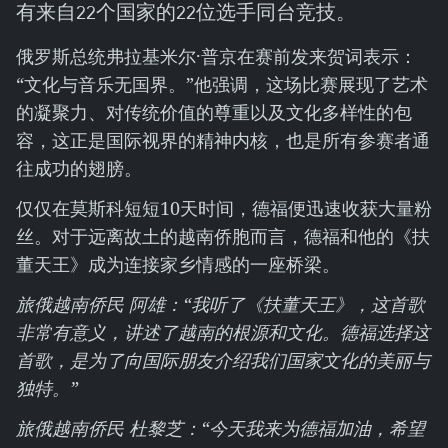
有来自22个国家的22位选手同台竞技。
俄罗斯总统弗拉基米尔·普京在赛前发来贺词表示：
“文化与音乐无国界。”他强调，这场比赛展现了艺术
的凝聚力、对传统价值的尊重以及文化多样性的包
容，这正是国际视界的精神内核，也是所有参赛者通
往成功的翅膀。
仅仅在莫斯科短短10天时间，德福便迅速收获大量粉
丝。对于远离故土的越南侨胞而言，德福和他的《扶
董天王》成为连接家乡情感的一座桥梁。
旅俄越南侨民 阿雄：“我听了《扶董天王》，这首歌
非常有意义，讲述了越南的根源和文化。德福选择这
首歌，是为了向国际朋友介绍我们国家文化的美丽与
独特。”
旅俄越南侨民 杜黎芝：“今天我来为德福加油，希望