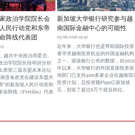
家政治学院院长会
新加坡大华银行研究参与越
人民行动党和东帝
南国际金融中心的可能性
命阵线代表团
03/06/2026 03:42
近年来，大华银行也是帮助国际投资
:13
者寻求越南投资机会的外国金融机构
午，越共中央政治局委员、
之一。据该银行公布的数据，自202
政治学院院长段明训分别
年以来，大华银行的外国直接投资咨
出席第三届东盟未来论坛
询部门已支持400多家企业在越南部
东南亚各政党在建设东盟共
投资计划，总投资额约90亿新加坡
用"的新加坡人民行动党和
元，创造了超过6万个就业岗位。
命阵线（Fretilin）代表