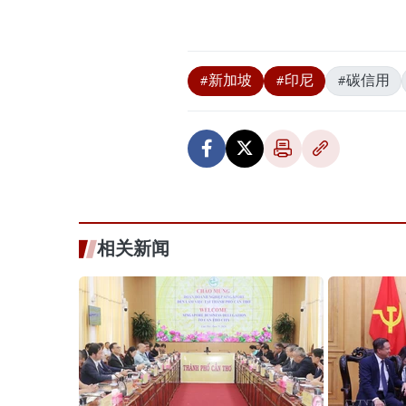
#新加坡
#印尼
#碳信用
相关新闻