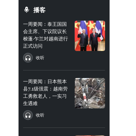
播客
一周要闻：泰王国国
会主席、下议院议长
梭蓬·乍兰对越南进行
正式访问
收听
一周要闻：日本熊本
县7.1级强震：越南劳
工勇救老人，一实习
生遇难
收听