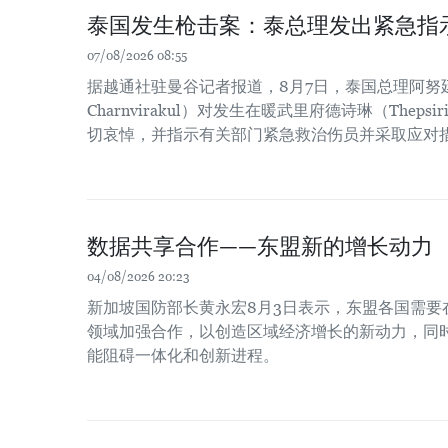
泰国发生枪击案：泰总理发出紧急指
07/08/2026 08:55
据越通社驻曼谷记者报道，8月7日，泰国总理阿努廷·
Charnvirakul）对发生在暖武里府德诗琳（Thep
切哀悼，并指示有关部门紧急救治伤员并采取应对
数据共享合作——东盟新的增长动力
04/08/2026 20:23
新加坡国防部长黄永宏8月3日表示，东盟各国需要
领域加强合作，以创造区域经济增长的新动力，同时
能阻碍一体化和创新进程。