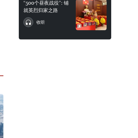
“500个昼夜战役”: 铺
就英烈归家之路
收听