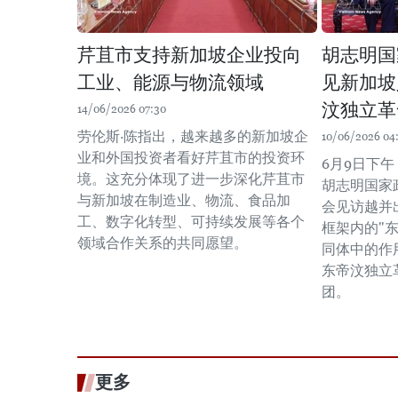
芹苴市支持新加坡企业投向
胡志明国
工业、能源与物流领域
见新加坡
汶独立革
14/06/2026 07:30
劳伦斯·陈指出，越来越多的新加坡企
10/06/2026 04
业和外国投资者看好芹苴市的投资环
6月9日下
境。这充分体现了进一步深化芹苴市
胡志明国家
与新加坡在制造业、物流、食品加
会见访越并
工、数字化转型、可持续发展等各个
框架内的"
领域合作关系的共同愿望。
同体中的作
东帝汶独立革
团。
更多