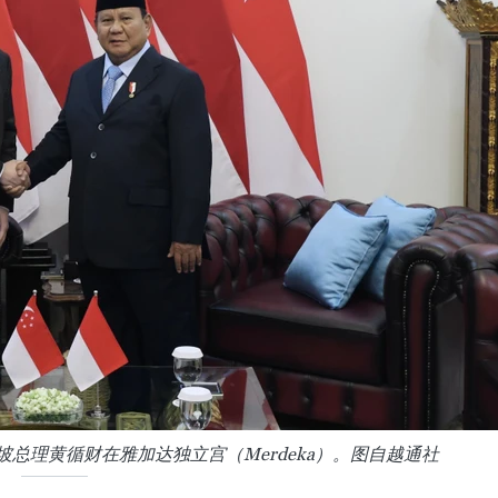
总理黄循财在雅加达独立宫（Merdeka）。图自越通社