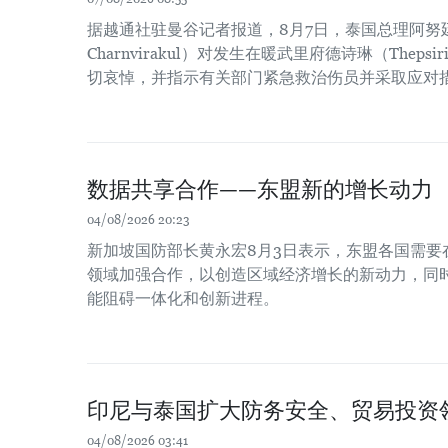
据越通社驻曼谷记者报道，8月7日，泰国总理阿努廷·
Charnvirakul）对发生在暖武里府德诗琳（Thep
切哀悼，并指示有关部门紧急救治伤员并采取应对
数据共享合作——东盟新的增长动力
04/08/2026 20:23
新加坡国防部长黄永宏8月3日表示，东盟各国需要
领域加强合作，以创造区域经济增长的新动力，同时
能阻碍一体化和创新进程。
印尼与泰国扩大防务安全、贸易投资
04/08/2026 03:41