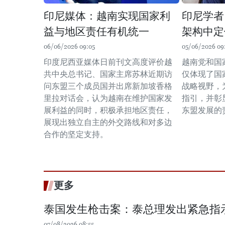
印尼媒体：越南实现国家利
印尼学者
益与地区责任有机统一
架构中定
06/06/2026 09:05
05/06/2026 09
印度尼西亚媒体日前刊文高度评价越
越南党和国
共中央总书记、国家主席苏林近期访
仅体现了国
问东盟三个成员国并出席新加坡香格
战略视野，
里拉对话会，认为越南在维护国家发
指引，并彰
展利益的同时，积极承担地区责任，
东盟发展的
展现出独立自主的外交路线和对多边
合作的坚定支持。
更多
泰国发生枪击案：泰总理发出紧急指
07/08/2026 08:55