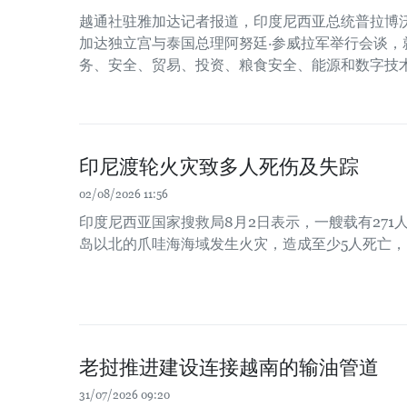
越通社驻雅加达记者报道，印度尼西亚总统普拉博沃
加达独立宫与泰国总理阿努廷·参威拉军举行会谈，
务、安全、贸易、投资、粮食安全、能源和数字技
印尼渡轮火灾致多人死伤及失踪
02/08/2026 11:56
印度尼西亚国家搜救局8月2日表示，一艘载有271
岛以北的爪哇海海域发生火灾，造成至少5人死亡，
老挝推进建设连接越南的输油管道
31/07/2026 09:20