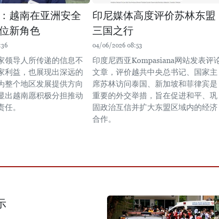
：越南在亚洲安全
印尼媒体高度评价苏林东盟
位新角色
三国之行
:36
04/06/2026 08:53
家领导人所传递的信息不
印度尼西亚Kompasiana网站发表评
家利益，也展现出深远的
文章，评价越共中央总书记、国家主
为整个地区发展提供方向
席苏林访问泰国、新加坡和菲律宾是
显出越南愿积极分担推动
重要的外交举措，旨在促进和平、巩
责任。
固政治互信并扩大东盟区域内的经济
合作。
示