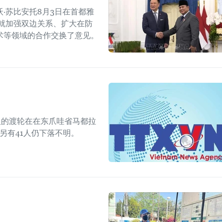
·苏比安托8月3日在首都雅
就加强双边关系、扩大在防
术等领域的合作交换了意见。
人的渡轮在在东爪哇省马都拉
另有41人仍下落不明。