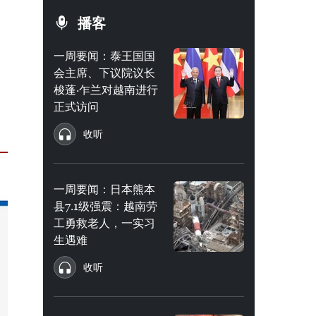
播客
一周要闻：泰王国国
会主席、下议院议长
梭蓬·乍兰对越南进行
正式访问
收听
一周要闻：日本熊本
县7.1级强震：越南劳
工勇救老人，一实习
生遇难
收听