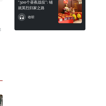
“500个昼夜战役”: 铺
就英烈归家之路
收听
论