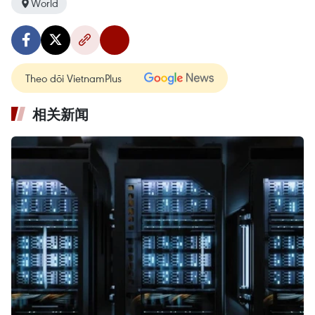
World
Theo dõi VietnamPlus
相关新闻