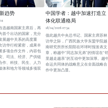
新趋势
中国学者：越中加速打造立
体化联通格局
:14
当选越南国家主席后，再
18/04/2026 07:54
为首个出访的国家，充分
值此越共中央总书记、国家主席苏林
发展越中关系的高度重
访华之际，广西民族大学东盟学院越
次访华行程紧密，成果丰
南研究所所长阳阳在环球时报发表文
署多项合作文件，内容包
章，称越中“同志加兄弟”的情谊在“
安、司法、经济、产供链
里越走越亲”的互动中更加深厚。越
合作、科技、民生、人力
命运共同体的战略意义在全面战略合
媒体和地方等领域多项双
作中更加凸显。
。