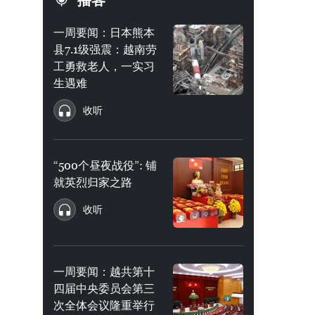
播客
一周要闻：日本熊本
县7.1级强震：越南劳
工勇救老人，一实习
生遇难
收听
“500个昼夜战役”: 铺
就英烈归家之路
收听
一周要闻：越共第十
四届中央委员会第三
次全体会议隆重举行