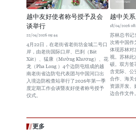
越中友好使者称号授予及会
越中关系
谈举行
18/04/2026 08
苏林总书记
22/04/2026 09:44
次将中国作
4月22日，在老街省老街坊金城二号口
体现苏林对
岸，由老街国际口岸、巴刹（Bát
视。苏林此
Xát）、猛康（Mường Khương）、花
硕。双方签
龙（Pha Long ）4个边防屯组成的越
含党际、公
南老街省边防屯代表团与中国河口出
合作、海关
入境边防检查站举行了2026年第一季
资源开发、
度定期工作会谈暨友好使者称号授予
边合作文件
仪式。
更多