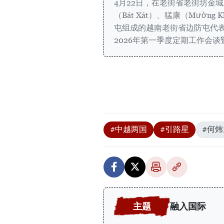
4月22日，在老街省老街坊金
（Bát Xát）、猛康（Mường 
屯组成的越南老街省边防屯代
2026年第一季度定期工作会
#中越两国
#引路星
#何
融入国际