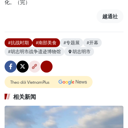
化。（完）
越通社
#抗战时期
#南部美食
#专题展
#开幕
#胡志明市战争遗迹博物馆
胡志明市
Theo dõi VietnamPlus
相关新闻