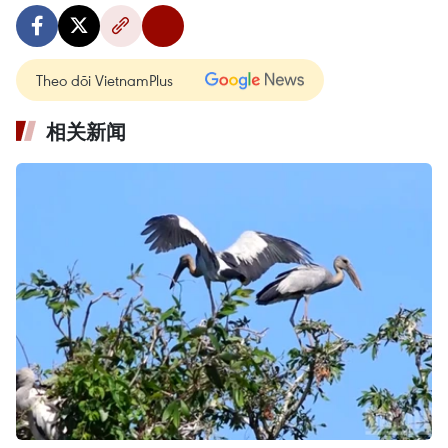
Theo dõi VietnamPlus
相关新闻