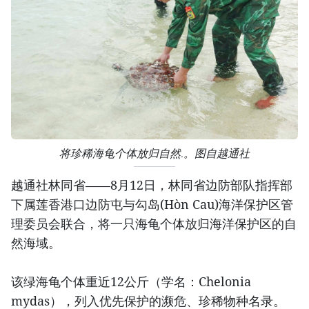
将珍稀海龟个体放归自然.。图自越通社
越通社林同省——8月12日，林同省边防部队指挥部
下属莲香港口边防屯与勾岛(Hòn Cau)海洋保护区管
理委员会联合，将一只海龟个体放归海洋保护区的自
然海域。
该绿海龟个体重近12公斤（学名：Chelonia
mydas），列入优先保护的濒危、珍稀物种名录。