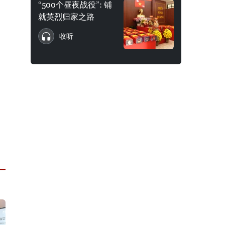
“500个昼夜战役”: 铺
就英烈归家之路
收听