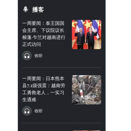
播客
一周要闻：泰王国国
会主席、下议院议长
梭蓬·乍兰对越南进行
正式访问
收听
一周要闻：日本熊本
县7.1级强震：越南劳
工勇救老人，一实习
生遇难
收听