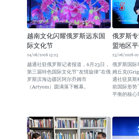
越南文化闪耀俄罗斯远东国
俄罗斯专
际文化节
盟地区平
24/06/2026 13:25
23/06/2026 02
越通社驻俄罗斯记者报道，6月23日，
俄罗斯国际
第三届特色国际文化节“友情旋律”在俄
姆丘克(Grig
罗斯滨海边疆区阿尔乔姆市
通社驻莫斯
（Artyom）圆满落下帷幕。
前国际形势
平衡的核心