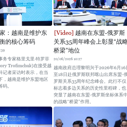
家：越南是维护东
越南在东盟-俄罗斯
衡的核心筹码
关系35周年峰会上彰显“战
桥梁”地位
:39
事务专家格里戈里·特罗菲
20/06/2026 10:27
ory Trofimchuk)在接受越
越南政府总理黎明兴于2026年6月16
科记者采访时表示，在当
至18日赴俄罗斯联邦喀山出席东盟-
下，越南是维护东盟地区
罗斯关系35周年纪念峰会。此行不仅
筹码。
标志着多边关系的历史性里程碑，也
突显了越南在东盟-俄罗斯坐标体系
的战略“桥梁”作用。