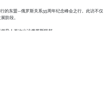
举行的东盟—俄罗斯关系35周年纪念峰会之行。此访不仅
发展阶段。
要领导人首次出访俄罗斯联邦。
越南高级代表团为峰会成果作出了重要贡献，留下了突出
俄罗斯总统普京，会见了鞑靼斯坦共和国领导人，会见了
会全体会议、东盟—俄罗斯企业论坛、越南—俄罗斯联邦投
形势以及东盟与俄罗斯需共同处理问题的深刻客观评价。
遵守国际法以及这些核心原则和价值观应成为各国共同行
外交官会议，体现对下一代的高度重视，从而有助于增进