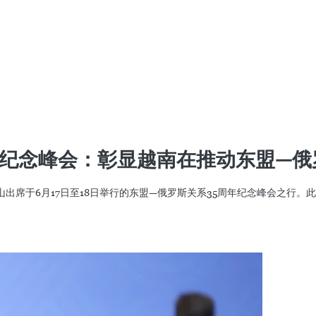
年纪念峰会：彰显越南在推动东盟—
山出席于6月17日至18日举行的东盟—俄罗斯关系35周年纪念峰会之行