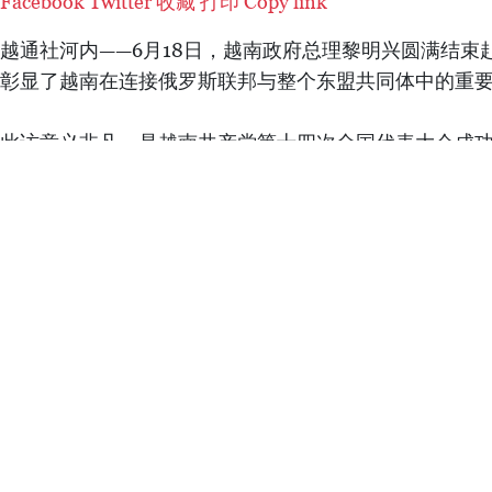
Facebook
Twitter
收藏
打印
Copy link
越通社河内——6月18日，越南政府总理黎明兴圆满结束
彰显了越南在连接俄罗斯联邦与整个东盟共同体中的重
此访意义非凡，是越南共产党第十四次全国代表大会成
作为东盟主动负责任的成员和俄罗斯在地区内最重要和
印记。
在工作访问期间，黎明兴日程密集，多边和双边活动十分
俄罗斯直接投资基金总经理及多家俄罗斯联邦一流企业集
资与经营对接活动，并与东盟各国领导人共同出席由俄
在全体会议和各论坛上，黎明兴的发言始终得到各国高
越共中央政治局委员、外交部长黎怀忠表示，黎明兴关
为准则的信息，得到了各国领导人的高度评价。借此机会