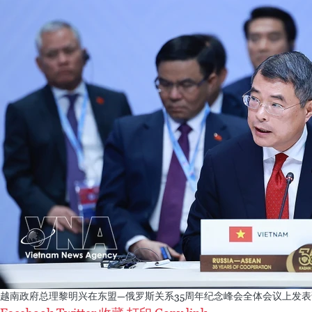
越南政府总理黎明兴在东盟—俄罗斯关系35周年纪念峰会全体会议上发