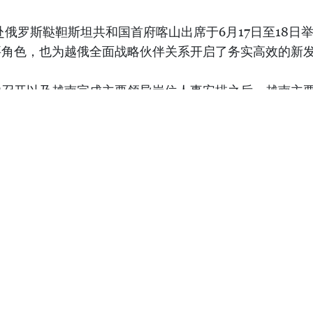
赴俄罗斯鞑靼斯坦共和国首府喀山出席于6月17日至18日
要角色，也为越俄全面战略伙伴关系开启了务实高效的新
功召开以及越南完成主要领导岗位人事安排之后，越南主
最可信赖的全面战略伙伴之一，由政府总理黎明兴率领的
丰富且务实，共开展近20场活动。其中，黎明兴会见了
团总经理，出席并致辞东盟—俄罗斯关系35周年纪念峰
罗斯总统普京主持的工作午宴。
级嘉宾的积极热烈响应。黎明兴分享了越南对地区和世界
于越南始终重视对话、合作、建立信任、和平解决争端、
，黎明兴还宣布越南将于2027年主办东盟—俄罗斯青年