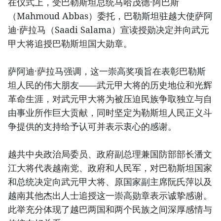
在仪式上，受巴勒斯坦总统马哈茂德·阿巴斯
（Mahmoud Abbas）委托，巴勒斯坦驻越大使萨阿
迪·萨拉马（Saadi Salama）宣读授勋决定并向武元
甲大将追授巴勒斯坦国大勋章。
萨阿迪·萨拉马强调，这一崇高奖项旨在表彰巴勒斯
坦人民的伟大朋友——武元甲大将的历史地位和光辉
革命生涯，对武元甲大将为被压迫民族争取独立与自
由事业所作巨大贡献，同时坚定为勒斯坦人民正义斗
争提供的支持给予认可并表示衷心的感谢。
越共中央政治局委员、政府副总理兼国防部部长潘文
江大将代表越南党、政府和人民军，对巴勒斯坦国家
和总统决定向武元甲大将、原国家副主席阮氏萍以及
越南其他杰出人士追授这一崇高勋章表示诚挚感谢。
此举充分体现了越巴两国和两个民族之间深厚感情与