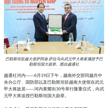
巴勒斯坦驻越大使萨阿迪·萨拉马向武元甲大将家属授予巴
勒斯坦国大勋章。图自越通社
越通社河内——6月19日下午，越南外交部同越共中
央办公厅、国防部以及巴勒斯坦驻越南大使馆在武元
甲大将故居——河内黄耀街30号举行隆重仪式，向武
元甲大将追授巴勒斯坦国大勋章。