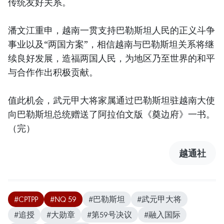
传统友好关系。
潘文江重申，越南一贯支持巴勒斯坦人民的正义斗争
事业以及“两国方案”，相信越南与巴勒斯坦关系将继
续良好发展，造福两国人民，为地区乃至世界的和平
与合作作出积极贡献。
值此机会，武元甲大将家属通过巴勒斯坦驻越南大使
向巴勒斯坦总统赠送了阿拉伯文版《奠边府》一书。
（完）
越通社
#CPTPP
#NQ 59
#巴勒斯坦
#武元甲大将
#追授
#大勋章
#第59号决议
#融入国际