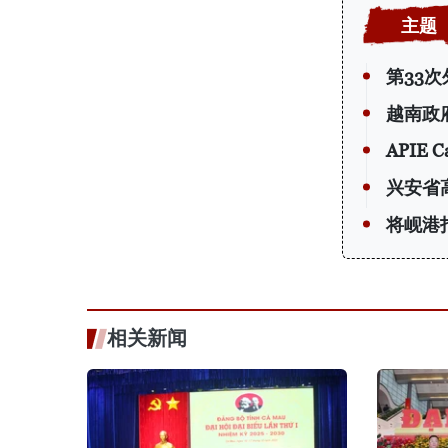
第33
越南政
APIE
兴安省
将岘港
相关新闻