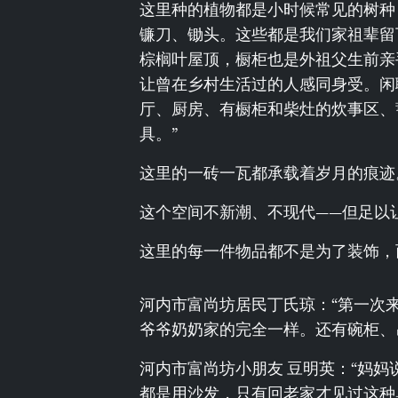
这里种的植物都是小时候常见的树种
镰刀、锄头。这些都是我们家祖辈留
棕榈叶屋顶，橱柜也是外祖父生前亲
让曾在乡村生活过的人感同身受。闲
厅、厨房、有橱柜和柴灶的炊事区、
具。”
这里的一砖一瓦都承载着岁月的痕迹
这个空间不新潮、不现代——但足以
这里的每一件物品都不是为了装饰，
河内市富尚坊居民丁氏琼：“第一次
爷爷奶奶家的完全一样。还有碗柜、
河内市富尚坊小朋友 豆明英：“妈
都是用沙发，只有回老家才见过这种