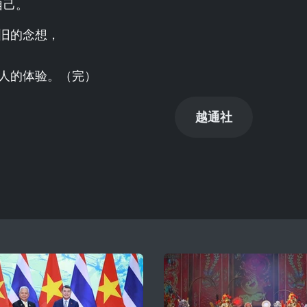
自己。
旧的念想，
人的体验。（完）
越通社