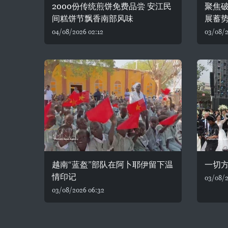
2000份传统煎饼免费品尝 安江民
聚焦破
间糕饼节飘香南部风味
展蓄
04/08/2026 02:12
03/08/2
越南“蓝盔”部队在阿卜耶伊留下温
一切
情印记
03/08/2
03/08/2026 06:32