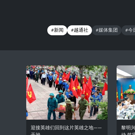
#新闻
#越通社
#媒体集团
#今
迎接英雄们回到这片英雄之地——
黎明
干禄
动 筑