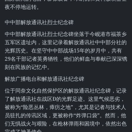
夜不停地运转。
中中部解放通讯社烈士纪念碑
中中部解放通讯社烈士纪念碑坐落于今岘港市福茶乡
五军区遗址内，这里记录着解放通讯社中中部分社的
光辉历史。在坚守中中部战场15年的岁月中，共有
29名干部记者英勇牺牲，他们的鲜血与奉献已深深镌
刻在民族的记忆中。
解放广播电台和解放通讯社纪念碑
位于同奈文化自然保护区的解放通讯社纪念碑，记录
了解放通讯社在战区Đ的光辉足迹。这里气候恶劣，
被称为“险恶丛林，瘴疠之地”，尤其是记者与技术人
员驻扎的传讯区域，更被称作“炸弹口袋”。然而，他
们无惧战火与艰险，在枪林弹雨和困境中，依然出色
完成了神圣使命。