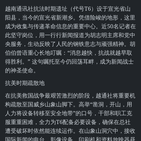
越南通讯社抗法时期遗址（代号T6）设于宣光省山
阳县，当今的宣光省新潮乡。凭借险峻的地形，这里
成为收集与传递革命信息的重要中心。近50名记者在
此坚守岗位，用一行行新闻报道为胡志明主席和党中
央服务，生动反映了人民的钢铁意志与顽强精神。胡
伯伯曾语重心长地叮嘱：“消息越快，抗战就越早取
得胜利。” 这句嘱托至今仍回荡耳畔，成为新闻战士
的神圣使命。
抗美时期疏散地
在抗美救国战争最艰苦激烈的阶段，越通社将重要机
构疏散至国威乡山象山脚下。高举“凿洞，开山，用
人力将设备转移至安全地带”的口号，干部和职工克
服重重困难，全力为T6配备必要设备，确保在总社
遭受破坏时依然能连续运作。在山象山洞穴中，接收
国际新闻的电台，影像设备，印刷机和资料放映器昼