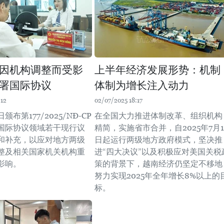
因机构调整而受影
上半年经济发展形势：机制
署国际协议
体制为增长注入动力
:12
02/07/2025 18:17
布第177/2025/NĐ-CP
在全国大力推进体制改革、组织机构
国际协议领域若干现行议
精简，实施省市合并，自2025年7月1
和补充，以应对地方两级
日起运行两级地方政府模式，坚决推
整及相关国家机关机构重
进“四大决议”以及积极应对美国关税
影响。
策的背景下，越南经济仍坚定不移地
努力实现2025年全年增长8%以上的
标。