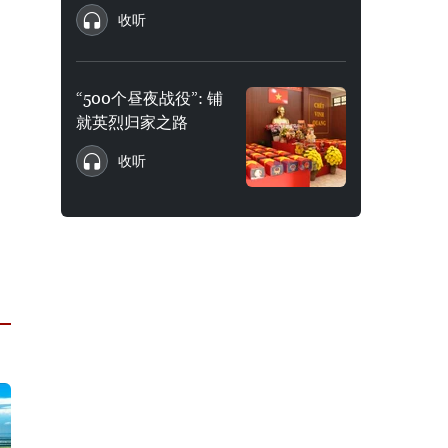
收听
“500个昼夜战役”: 铺
就英烈归家之路
收听