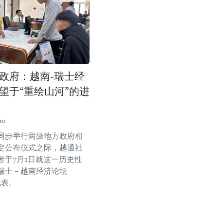
政府：越南-瑞士经
望于“重绘山河”的进
10
同步举行两级地方政府相
定公布仪式之际，越通社
者于7月1日就这一历史性
瑞士－越南经济论坛
代表。