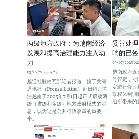
两级地方政府：为越南经济
妥善处理
发展和提高治理能力注入动
响的已签
力
03/07/2025 02
越南政府近日颁
03/07/2025 03:19
号议定，对
越通社驻哈瓦那记者报道，拉丁美洲
定进行修订
通讯社（Prensa Latina）近日特别关
政权体制调
注越南于2025年7月1日起正式启动两
组所带来的
级（省级和乡级）地方政府模式的消
息，认为这是公共行政改革的重要一
步。