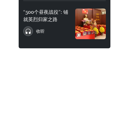
“500个昼夜战役”: 铺
就英烈归家之路
收听