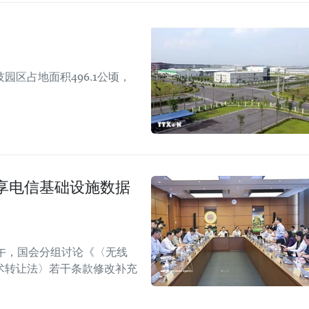
区占地面积496.1公顷，
享电信基础设施数据
午，国会分组讨论《〈无线
术转让法〉若干条款修改补充