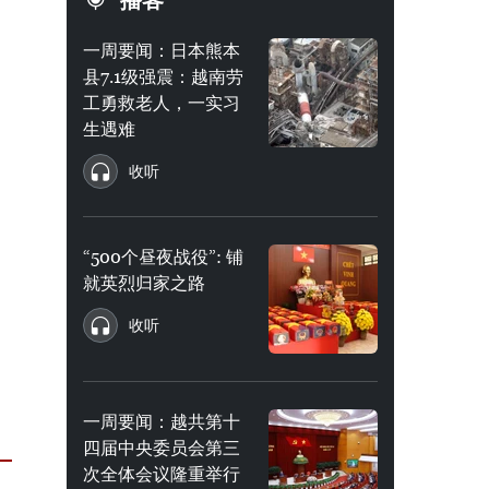
播客
一周要闻：日本熊本
县7.1级强震：越南劳
工勇救老人，一实习
生遇难
收听
“500个昼夜战役”: 铺
就英烈归家之路
收听
一周要闻：越共第十
四届中央委员会第三
次全体会议隆重举行