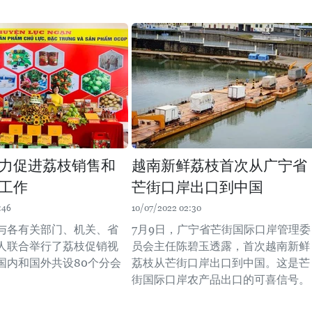
力促进荔枝销售和
越南新鲜荔枝首次从广宁省
工作
芒街口岸出口到中国
:46
10/07/2022 02:30
与各有关部门、机关、省
7月9日，广宁省芒街国际口岸管理委
人联合举行了荔枝促销视
员会主任陈碧玉透露，首次越南新鲜
国内和国外共设80个分会
荔枝从芒街口岸出口到中国。这是芒
街国际口岸农产品出口的可喜信号。