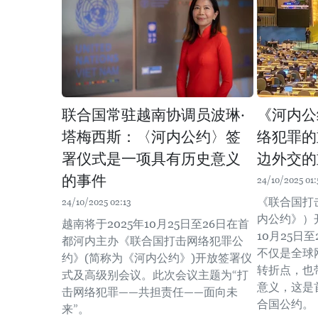
联合国常驻越南协调员波琳·
《河内公
塔梅西斯：〈河内公约〉签
络犯罪的
署仪式是一项具有历史意义
边外交的
的事件
24/10/2025 01:
《联合国打
24/10/2025 02:13
内公约》）
越南将于2025年10月25日至26日在首
10月25日
都河内主办《联合国打击网络犯罪公
不仅是全球
约》(简称为《河内公约》)开放签署仪
转折点，也
式及高级别会议。此次会议主题为“打
意义，这是
击网络犯罪——共担责任——面向未
合国公约。
来”。