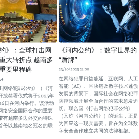
约》：全球打击网
《河内公约》：数字世界的
重大转折点 越南多
“盾牌”
重要里程碑
23/10/2025 21:00
在网络犯罪日益蔓延，互联网、人工
54
智能（AI）、区块链及数字技术蓬勃
击网络犯罪公约》（《河
发展的背景下，国际社会在网络犯罪
开放签署仪式将于2025年
防控领域开展全面合作的需求愈发迫
至26日在河内举行。该活动
切。联合国《打击网络犯罪公约》
网络安全国际合作的重要
（又称《河内公约》）的诞生，正是
带有越南多边外交的特殊
为回应这一现实需要，旨在为全球数
首份以越南地名冠名的联
字安全合作建立共同的法律框架。