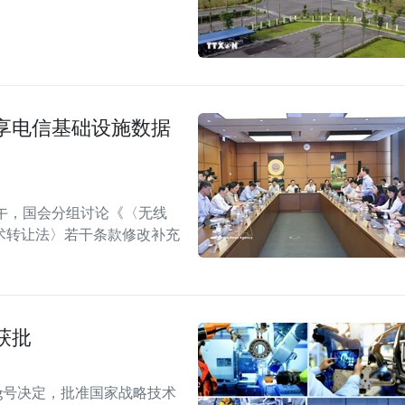
享电信基础设施数据
午，国会分组讨论《〈无线
术转让法〉若干条款修改补充
获批
TTg号决定，批准国家战略技术