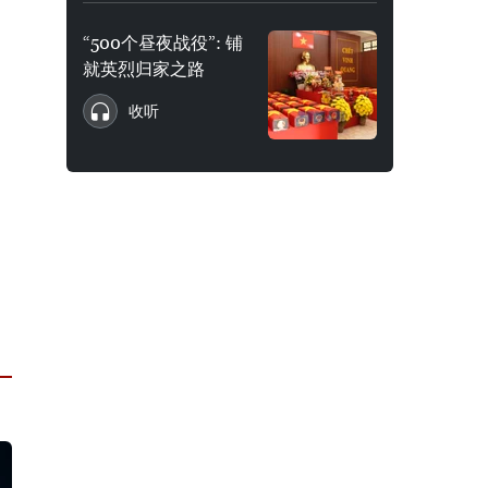
“500个昼夜战役”: 铺
就英烈归家之路
收听