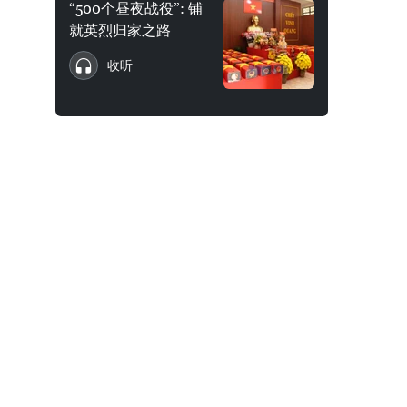
“500个昼夜战役”: 铺
就英烈归家之路
收听