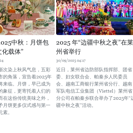
2025中秋：月饼包
2025 年“边疆中秋之夜”在
文化载体”
州省举行
24
30/09/2025 04:17
渐次染上秋风气息，五彩
近日，莱州省边防部队指挥部、团省
市的角落，宣告着2025年
委、妇女联合会、帕秦乡人民委员
将来临。月饼，早已成为
会、越南工商银行莱州省分行、越南
的象征，更寄托着人们的
军队电信工业集团（Viettel）莱州省
而在这份传统美味之外，
分公司在帕秦乡联合举办了2025年“
予月饼更多仪式感与第一
疆中秋之夜”活动。
元素。