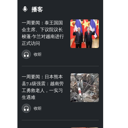
播客
一周要闻：泰王国国
会主席、下议院议长
梭蓬·乍兰对越南进行
正式访问
收听
一周要闻：日本熊本
县7.1级强震：越南劳
工勇救老人，一实习
生遇难
收听