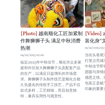
越南顺化工匠加紧制
作舞狮狮子头 满足中秋消费
装化身“
热潮
01/10/2025 03:
当街头巷尾
04/10/2025 02:00
灯笼点亮城
临近2025年中秋佳节，顺化市众多家
中秋佳节即
庭和作坊加大舞狮狮子头及配套产品
团圆与亲情
的生产，以满足日益增长的市场需
感恩之情。
求。舞狮狮子头制作技艺是顺化古都
包装正是赋
久负盛名的传统手工技艺，产品不仅
印象的重要
款式多样，工艺精细，而且创意独
特，兼具实用性与观赏性。