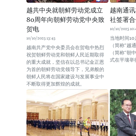
越共中央就朝鲜劳动党成立
越南通讯
80周年向朝鲜劳动党中央致
社签署合
贺电
10/10/2025 10:
当地时间10
10/10/2025 13:45
（简称“越
越南共产党中央委员会在贺电中热烈
（简称“朝
祝贺朝鲜劳动党和朝鲜人民近期取得
式在平壤举
的重大成就，坚信在以总书记金正恩
为首的朝鲜劳动党领导下，兄弟般的
朝鲜人民将在国家建设与发展事业中
不断取得更加辉煌的成就。