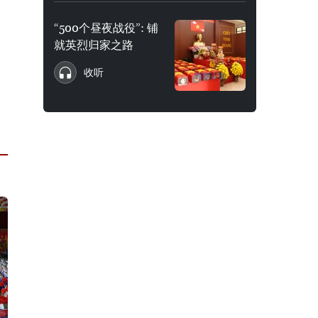
“500个昼夜战役”: 铺
就英烈归家之路
收听