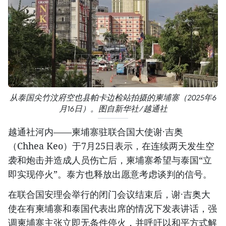
从泰国尖竹汶府空也县帕卡边检站拍摄的柬埔寨（2025年6
月16日）。图自新华社/越通社
越通社河内——柬埔寨驻联合国大使谢·吉奥
（Chhea Keo）于7月25日表示，在连续两天发生空
袭和炮击并造成人员伤亡后，柬埔寨希望与泰国“立
即实现停火”。泰方也释放出愿意考虑谈判的信号。
在联合国安理会举行的闭门会议结束后，谢·吉奥大
使在有柬埔寨和泰国代表出席的情况下发表讲话，强
调柬埔寨主张立即无条件停火，并呼吁以和平方式解