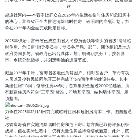
社
越通社河内——本着不让群众在2026年内生活在临时住房和危旧房中
的决心，富寿省正全力推进清除临时住房、破旧房的专项计划，力
争在2025年内全面完成既定目标。
2025年伊始，富寿省已成立由省人民委员会领导牵头的省级“清除临
时住房、危旧房”指导委员会，动员各厅局、部门、团体组织及地方
政府协同参与。省政府已出台具体计划，明确职责分工，按各县、
市、乡镇分配指标，并划定明确的进度节点。
截至2025年中叶，富寿省各地已为贫困户、相对贫困户、革命有功
人员以及少数民族同胞开工并完成了1578间住房的建设任务。其中，
新建住房1113间，修缮住房465间，总筹集资金超过2000亿越盾。所
有新建住房均符合“三坚固”标准，即地基坚固、结构墙体坚固、屋
顶坚固。
力争在2025年12月31日前完成临时住房和危旧房清零工作。图自越通
社
尽管富寿省在实施消除临时住房和危旧房计划方面已取得许多积极
成果，但在实际过程中，仍有大量住房亟待修缮或新建。此外，该