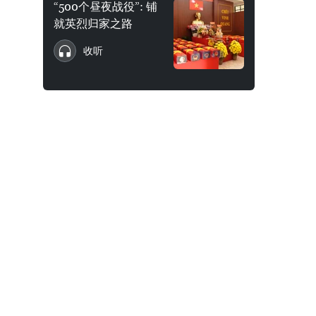
“500个昼夜战役”: 铺
就英烈归家之路
收听