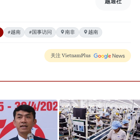
越通社
#越南
#国事访问
南非
越南
关注 VietnamPlus