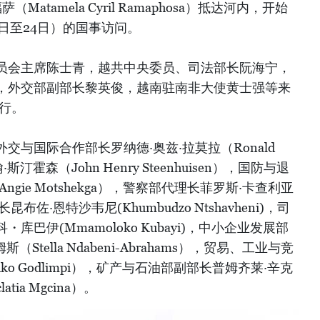
atamela Cyril Ramaphosa）抵达河内，开始
3日至24日）的国事访问。
员会主席陈士青，越共中央委员、司法部长阮海宁，
，外交部副部长黎英俊，越南驻南非大使黄士强等来
行。
与国际合作部长罗纳德·奥兹·拉莫拉（Ronald
·斯汀霍森（John Henry Steenhuisen），国防与退
gie Motshekga），警察部代理长菲罗斯·卡查利亚
部长昆布佐·恩特沙韦尼(Khumbudzo Ntshavheni)，司
巴伊(Mmamoloko Kubayi)，中小企业发展部
Stella Ndabeni-Abrahams），贸易、工业与竞
o Godlimpi），矿产与石油部副部长普姆齐莱·辛克
atia Mgcina）。