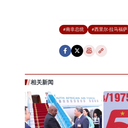
#南非总统
#西里尔·拉马福萨
相关新闻