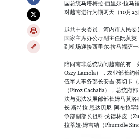
国总统马塔梅拉·西里尔·拉马福萨（M
对越南进行为期两天（10月2
越共中央委员、河内市人民委
国家主席办公厅副主任阮黄英
到机场迎接西里尔·拉马福萨一
陪同南非总统访问越南的有：外交
Ozzy Lamola），农业部长约翰
伍军人事务部长安吉·莫切卡（An
（Firoz Cachalia），总统府
法与宪法发展部部长姆马莫洛科・库
长 斯特拉·恩达贝尼-阿布拉罕姆斯（
争部副部长祖科·戈德林皮（Zuk
拉蒂娅·姆吉纳（Phumzile Sincl