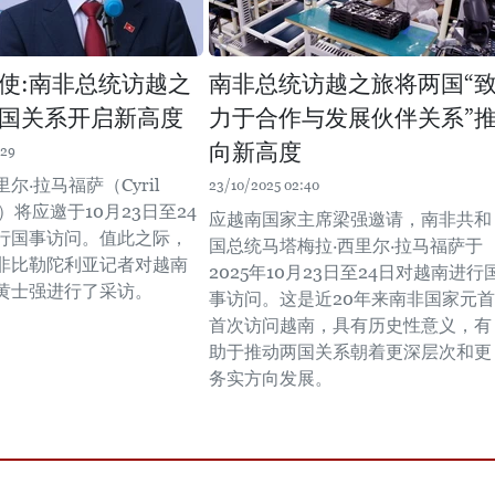
使:南非总统访越之
南非总统访越之旅将两国“
国关系开启新高度
力于合作与发展伙伴关系”
向新高度
:29
尔·拉马福萨（Cyril
23/10/2025 02:40
sa）将应邀于10月23日至24
应越南国家主席梁强邀请，南非共和
行国事访问。值此之际，
国总统马塔梅拉·西里尔·拉马福萨于
非比勒陀利亚记者对越南
2025年10月23日至24日对越南进行
黄士强进行了采访。
事访问。这是近20年来南非国家元首
首次访问越南，具有历史性意义，有
助于推动两国关系朝着更深层次和更
务实方向发展。