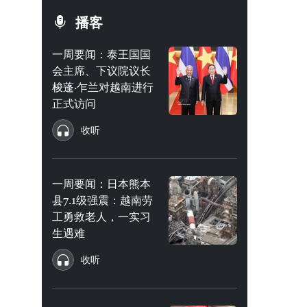
播客
一周要闻：泰王国国
会主席、下议院议长
梭蓬·乍兰对越南进行
正式访问
收听
一周要闻：日本熊本
县7.1级强震：越南劳
工勇救老人，一实习
生遇难
收听