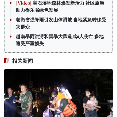
宝石湿地森林焕发新活力 社区旅游
助力得乐省绿色发展
老街省强降雨引发山体滑坡 当地紧急转移受
灾群众
越南暴雨洪涝和雷暴大风造成4人伤亡 多地
遭受严重损失
相关新闻