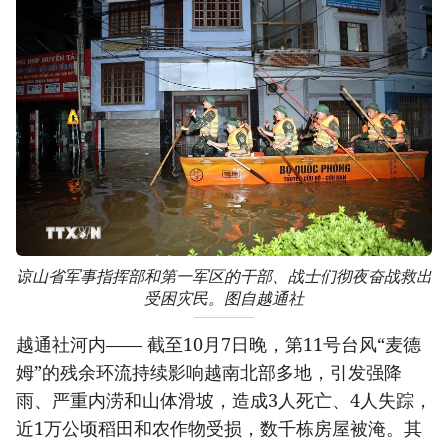
谅山省军事指挥部和第一军区的干部、战士们彻夜奋战救出
受困灾民。图自越通社
越通社河内—— 截至10月7日晚，第11号台风“麦德
姆”的残余环流持续影响越南北部多地，引发强降
雨、严重内涝和山体滑坡，造成3人死亡、4人失踪，
近1万公顷稻田和农作物受损，数千栋房屋被淹。其