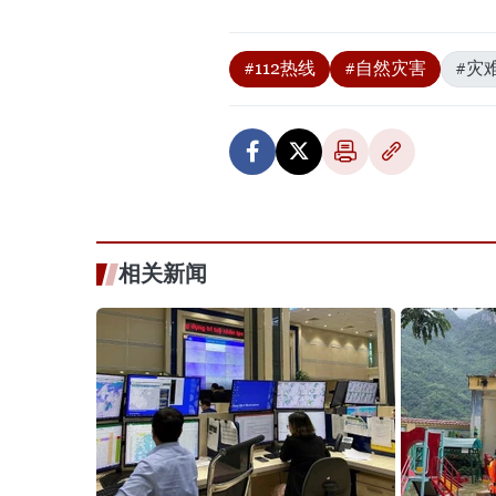
#112热线
#自然灾害
#灾
相关新闻