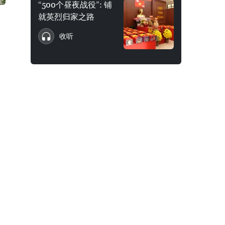
“500个昼夜战役”: 铺
就英烈归家之路
收听