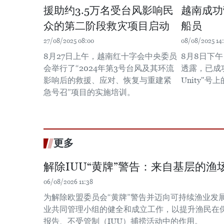
援助约3.5万名受台风影响民
越南成功
众的第二阶段救灾项目启动
船员
27/08/2025 08:00
08/08/2025 14
8月27日上午，越南红十字会中央委员
8月8日下
会举行了“2024年第3号台风及其环流
透露，已成
影响后的救援、应对、恢复与重建紧
Unity"
急号召”项目的实施培训。
更多
解除IUU“黄牌”警告：来自基层的渔场
06/08/2026 11:38
为解除欧盟委员会“黄牌”警告并迈向可持续渔业发
业共同管理小组的健全和成立工作，以提升渔民在
报告、不受管制（IUU）捕捞活动中的作用。