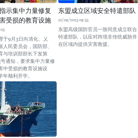
指示集中力量修复
东盟成立区域安全特遣部队
害受损的教育设施
12/09/2025 09:55
东盟高级国防官员一致同意成立联合
:05
特遣部队，以应对跨境非传统威胁并
理于9月3日向清化、乂
在区域内提供灾害救援。
省人民委员会，国防部、
育与培训部部长下发第
-TTg号通知，要求集中力量修
害中受损的教育设施设
学年顺利开学。