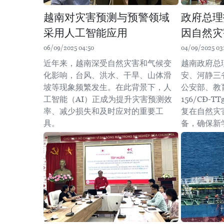
越南对灾害预测与预警领域
政府总理
采用人工智能应用
因自然灾
06/09/2025 04:50
04/09/2025 03
近年来，越南深受自然灾害和气候变
越南政府总
化影响，台风、洪水、干旱、山体滑
安、河静三
坡等现象频繁发生。在此背景下，人
公安部、教
工智能（AI）正成为提升灾害预测效
156/CĐ
率、减少损失和及时应对的重要工
复在自然灾
具。
备，确保新