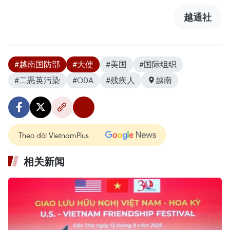
越通社
#越南国防部
#大使
#美国
#国际组织
#二恶英污染
#ODA
#残疾人
越南
Theo dõi VietnamPlus
相关新闻