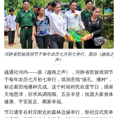
河静省哲族填洞节于每年农历七月初七举行。图自《越南之
声》
越通社河内——据《越南之声》，河静省哲族填洞节
于每年农历七月初七举行，填洞意指“插孔、播种”，
标志着田地播种完成。这个时候村民欢度节日，感谢
天地恩泽，祈求风调雨顺、五谷丰登；祝愿大家身体
健康、平安富足、阖家幸福。
节日通常在村庄附近的森林边缘举行，祭祀仪式简单