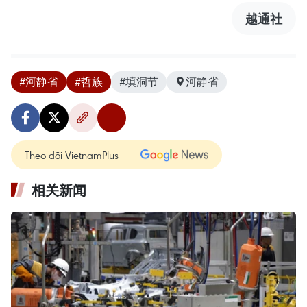
越通社
#河静省
#哲族
#填洞节
河静省
Theo dõi VietnamPlus
相关新闻