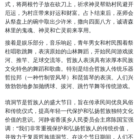
式，将两根竹子放在砍刀上，祈求神灵帮助村民避开
厄运，为村庄带来好运和财富。占卜结束后，巫师会
从祭盘上的碗中取出少许米，撒向四面八方，诚请森
林里的鬼魂、神灵和亡灵前来享用。
接着是娱乐部分，音乐响起，青年男女和村民围着祭
柱唱歌跳舞，表演原始的山林舞蹈，开始民间游戏拔
河、推竿、足球交流等。哲族人表演具有浓厚本民族
文化特色的舞蹈和歌曲。特别是结合哲族人传统乐器
哲拉邦（一种竹制管风琴）和琵笛琴的表演。人们兴
致勃勃地参加抛绣球、拔河、跳竹竿舞等传统游戏。
填洞节是哲族人的盛大节日，旨在传承民间优良风俗
和传统仪式，提高年轻一代保护和弘扬哲族独特文化
价值的意识。河静省香溪乡人民委员会主席陈国宝强
调：“我们非常重视保护和弘扬哲族人的传统价值，
并致力于复原哲族填洞节。在这个节日期间，人们不