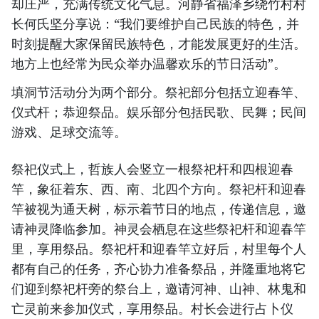
却庄严，充满传统文化气息。河静省福泽乡绕竹村村
长何氏坚分享说：“我们要维护自己民族的特色，并
时刻提醒大家保留民族特色，才能发展更好的生活。
地方上也经常为民众举办温馨欢乐的节日活动”。
填洞节活动分为两个部分。祭祀部分包括立迎春竿、
仪式杆；恭迎祭品。娱乐部分包括民歌、民舞；民间
游戏、足球交流等。
祭祀仪式上，哲族人会竖立一根祭祀杆和四根迎春
竿，象征着东、西、南、北四个方向。祭祀杆和迎春
竿被视为通天树，标示着节日的地点，传递信息，邀
请神灵降临参加。神灵会栖息在这些祭祀杆和迎春竿
里，享用祭品。祭祀杆和迎春竿立好后，村里每个人
都有自己的任务，齐心协力准备祭品，并隆重地将它
们迎到祭祀杆旁的祭台上，邀请河神、山神、林鬼和
亡灵前来参加仪式，享用祭品。村长会进行占卜仪