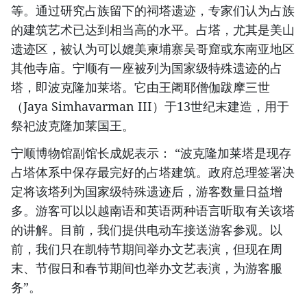
等。通过研究占族留下的祠塔遗迹，专家们认为占族
的建筑艺术已达到相当高的水平。占塔，尤其是美山
遗迹区，被认为可以媲美柬埔寨吴哥窟或东南亚地区
其他寺庙。宁顺有一座被列为国家级特殊遗迹的占
塔，即波克隆加莱塔。它由王阇耶僧伽跋摩三世
（Jaya Simhavarman III）于13世纪末建造，用于
祭祀波克隆加莱国王。
宁顺博物馆副馆长成妮表示： “波克隆加莱塔是现存
占塔体系中保存最完好的占塔建筑。政府总理签署决
定将该塔列为国家级特殊遗迹后，游客数量日益增
多。游客可以以越南语和英语两种语言听取有关该塔
的讲解。目前，我们提供电动车接送游客参观。以
前，我们只在凯特节期间举办文艺表演，但现在周
末、节假日和春节期间也举办文艺表演，为游客服
务”。