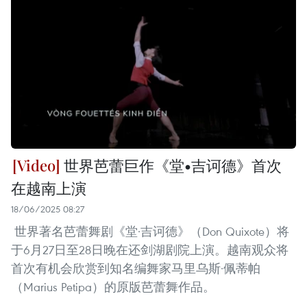
世界芭蕾巨作《堂•吉诃德》首次
在越南上演
18/06/2025 08:27
世界著名芭蕾舞剧《堂·吉诃德》（Don Quixote）将
于6月27日至28日晚在还剑湖剧院上演。越南观众将
首次有机会欣赏到知名编舞家马里乌斯·佩蒂帕
（Marius Petipa）的原版芭蕾舞作品。