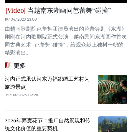
当越南东湖画同芭蕾舞“碰撞”
19/04/2023 23:00
由越南歌剧院芭蕾舞团演员演出的芭蕾舞剧《东湖》
刚刚在河内歌剧院正式公演。越南民间东湖画作首次
同古典艺术—芭蕾舞“碰撞”，给观众献上独树一帜的
精彩演出。
更多
河内正式承认河东万福织绸工艺村为
旅游景点
05/08/2026 09:28
2026年荞麦花节：推广自然景观和传
统文化价值的重要契机