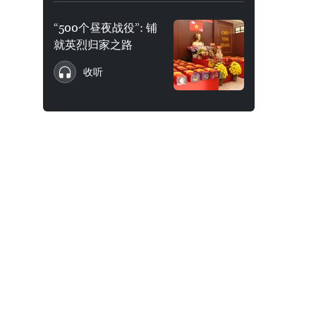
“500个昼夜战役”: 铺
就英烈归家之路
收听