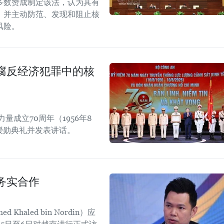
多数赞成制定该法，认为其有
，并主动防范、发现和阻止核
风险。
腐反经济犯罪中的核
成立70周年（1956年8
章授勋典礼并发表讲话。
务实合作
aled bin Nordin）应