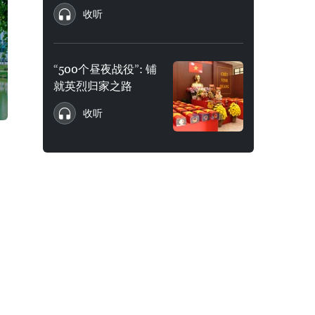
收听
“500个昼夜战役”: 铺
就英烈归家之路
收听