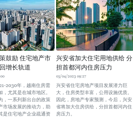
策鼓励 住宅地产市
兴安省加大住宅用地供给 分
回增长轨道
担首都河内住房压力
:00
05/04/2023 09:27
21-2030年，越南住房需
兴安省住宅房地产项目发展潜力巨
加，尤其是在城市地区。
大，住房类型丰富，公用设施优质。
为，一系列新出台的政策
因此，房地产专家预测，今后，兴安
产市场发展的推动力，助
省将加大住房供给，分担首都河内住
其是住宅地产企业疏通资
房压力。