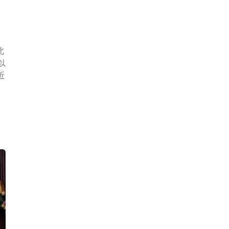
北
以
近