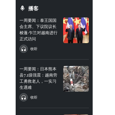
播客
一周要闻：泰王国国
会主席、下议院议长
梭蓬·乍兰对越南进行
正式访问
收听
一周要闻：日本熊本
县7.1级强震：越南劳
工勇救老人，一实习
生遇难
收听