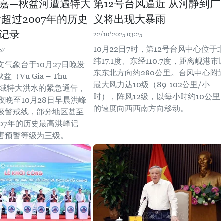
嘉—秋盆河遭遇特大
第12号台风逼近 从河静到广
计超过2007年的历史
义将出现大暴雨
记录
22/10/2025 03:25
10月22日7时，第12号台风中心位于
57
纬17.1度、东经110.7度，距离岘港市
气象台于10月27日晚发
东东北方向约280公里。台风中心附
（Vu Gia – Thu
最大风力达10级（89-102公里/小
流域特大洪水的紧急通告，
时），阵风12级，以每小时约10公里
夜晚至10月28日早晨洪峰
的速度向西西南方向移动。
级警戒线，部分地区甚至
007年的历史最高洪峰记
害预警等级为三级。