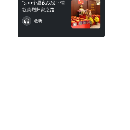
“500个昼夜战役”: 铺
就英烈归家之路
收听