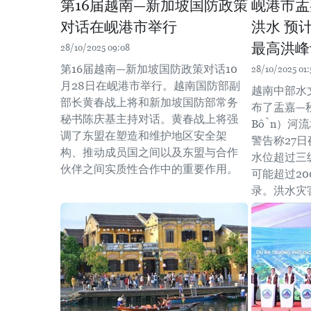
第16届越南—新加坡国防政策
岘港市盂
对话在岘港市举行
洪水 预
最高洪峰
28/10/2025 09:08
第16届越南—新加坡国防政策对话10
28/10/2025 01:
月28日在岘港市举行。越南国防部副
越南中部水文
部长黄春战上将和新加坡国防部常务
布了盂嘉—秋盆
秘书陈庆基主持对话。黄春战上将强
Bồn）河
调了东盟在塑造和维护地区安全架
警告称27日
构、推动成员国之间以及东盟与合作
水位超过三
伙伴之间实质性合作中的重要作用。
可能超过2
录。洪水灾