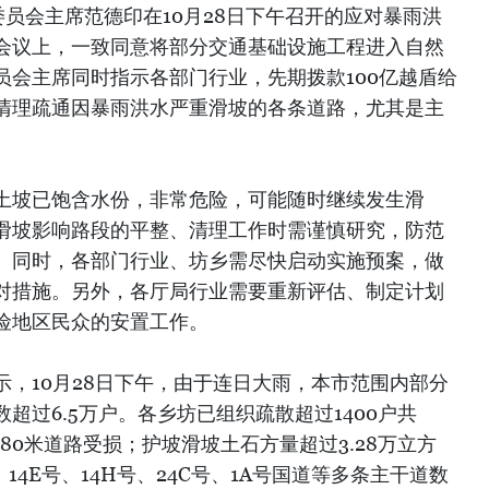
员会主席范德印在10月28日下午召开的应对暴雨洪
会议上，一致同意将部分交通基础设施工程进入自然
员会主席同时指示各部门行业，先期拨款100亿越盾给
清理疏通因暴雨洪水严重滑坡的各条道路，尤其是主
土坡已饱含水份，非常危险，可能随时继续发生滑
滑坡影响路段的平整、清理工作时需谨慎研究，防范
。同时，各部门行业、坊乡需尽快启动实施预案，做
对措施。另外，各厅局行业需要重新评估、制定计划
险地区民众的安置工作。
，10月28日下午，由于连日大雨，本市范围内部分
超过6.5万户。各乡坊已组织疏散超过1400户共
880米道路受损；护坡滑坡土石方量超过3.28万立方
14E号、14H号、24C号、1A号国道等多条主干道数