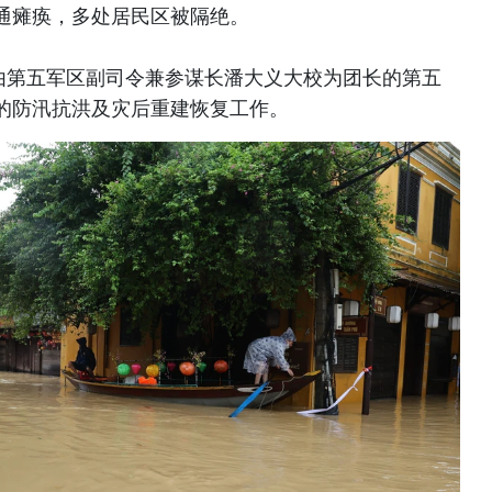
通瘫痪，多处居民区被隔绝。
，由第五军区副司令兼参谋长潘大义大校为团长的第五
的防汛抗洪及灾后重建恢复工作。