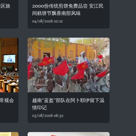
社区旅
2000份传统煎饼免费品尝 安江民
间糕饼节飘香南部风味
04/08/2026 02:12
常规会
越南“蓝盔”部队在阿卜耶伊留下温
情印记
03/08/2026 06:32