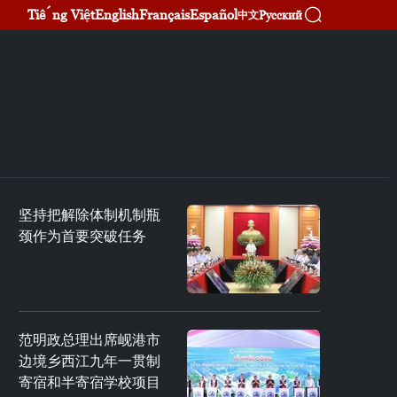
Tiếng Việt
English
Français
Español
Русский
中文
坚持把解除体制机制瓶
颈作为首要突破任务
范明政总理出席岘港市
边境乡西江九年一贯制
寄宿和半寄宿学校项目