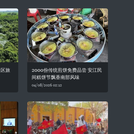
社区旅
2000份传统煎饼免费品尝 安江民
间糕饼节飘香南部风味
04/08/2026 02:12