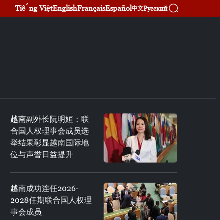
Tiếng Việt
English
Français
Español
Русский
中文
越南副外长阮明姮：联
合国人权理事会成员选
举结果彰显越南国际地
位与声誉日益提升
越南成功连任2026-
2028任期联合国人权理
事会成员