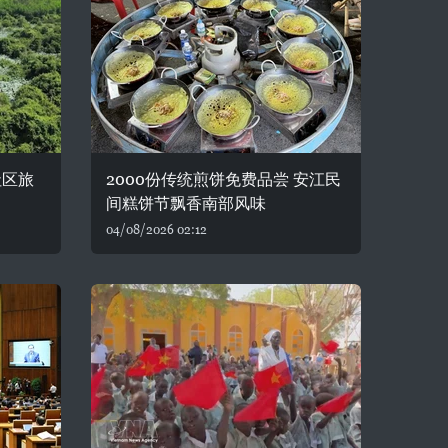
社区旅
2000份传统煎饼免费品尝 安江民
间糕饼节飘香南部风味
04/08/2026 02:12