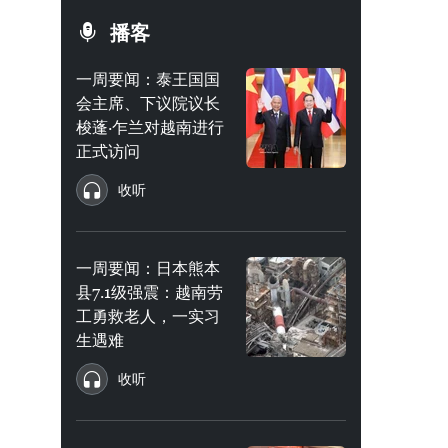
播客
一周要闻：泰王国国
会主席、下议院议长
梭蓬·乍兰对越南进行
正式访问
收听
一周要闻：日本熊本
县7.1级强震：越南劳
工勇救老人，一实习
生遇难
收听