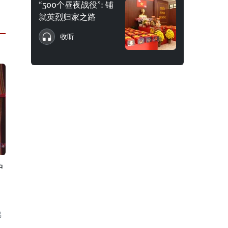
“500个昼夜战役”: 铺
就英烈归家之路
收听
护
锦