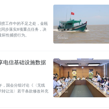
捕捞工作中的不足之处，金瓯
统同步落实8项重点任务，决
破坏性捕捞行为。
享电信基础设施数据
午，国会分组讨论《〈无线
术转让法〉若干条款修改补充