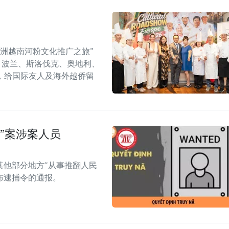
年欧洲越南河粉文化推广之旅”
6）在捷克、波兰、斯洛伐克、奥地利、
，给国际友人及海外越侨留
”案涉案人员
其他部分地方“从事推翻人民
布逮捕令的通报。