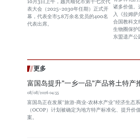
10月3日上午，越共顺化市第十七次代
诸多价值。
表大会（2025~2030年任期）正式开
入《拉姆萨
幕，代表全市5.8万余名党员的400名
合国教科文
代表出席。
生物圈保护
东盟遗产公
更多
富国岛提升”一乡一品”产品将土特产
08/08/2026 04:55
富国岛正在发展“旅游-商业-农林水产业”经济生态系
（OCOP）计划被确定为地方特产标准化、提升价
案。