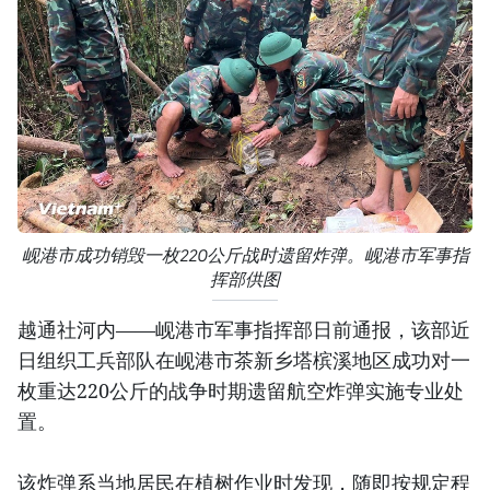
岘港市成功销毁一枚220公斤战时遗留炸弹。岘港市军事指
挥部供图
越通社河内——岘港市军事指挥部日前通报，该部近
日组织工兵部队在岘港市茶新乡塔槟溪地区成功对一
枚重达220公斤的战争时期遗留航空炸弹实施专业处
置。
该炸弹系当地居民在植树作业时发现，随即按规定程