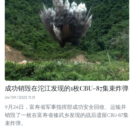
成功销毁在沱江发现的1枚CBU-87集束炸弹
24/09/2025 11:31
9月24日，富寿省军事指挥部成功安全回收、运输并
销毁了一枚在富寿省修武乡发现的战后遗留CBU-87集
束炸弹。