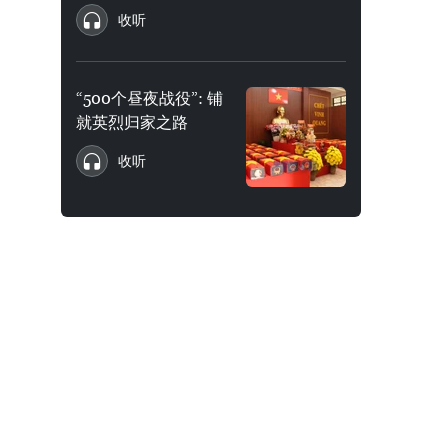
收听
“500个昼夜战役”: 铺
就英烈归家之路
收听