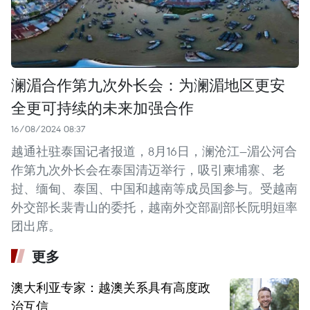
澜湄合作第九次外长会：为澜湄地区更安
全更可持续的未来加强合作
16/08/2024 08:37
越通社驻泰国记者报道，8月16日，澜沧江—湄公河合
作第九次外长会在泰国清迈举行，吸引柬埔寨、老
挝、缅甸、泰国、中国和越南等成员国参与。受越南
外交部长裴青山的委托，越南外交部副部长阮明姮率
团出席。
更多
澳大利亚专家：越澳关系具有高度政
治互信