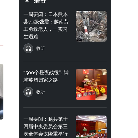
播客
一周要闻：日本熊本
县7.1级强震：越南劳
工勇救老人，一实习
生遇难
收听
“500个昼夜战役”: 铺
就英烈归家之路
收听
一周要闻：越共第十
四届中央委员会第三
次全体会议隆重举行