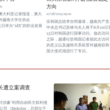
方向
11
澳大利亚记者报道，澳大
07/08/2025 09:00
州越南大学生协会
应韩国总统李在明邀请，越南共产党
近日举办“idX”的职业发展
中央总书记苏林与夫人将于8月10日
13日对韩国进行国事访问。值此访问
之际，越通社驻韩国记者就此次访问
的意义以及越韩关系前景对越南驻韩
国大使武湖进行了专访。
长遭立案调查
对涉嫌“利用自由民主权利侵
司（Mekolor，总部位于